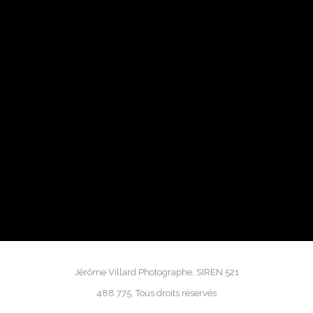
Jérôme Villard Photographe, SIREN 521
488 775, Tous droits réservés